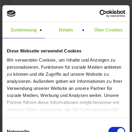
Ihre Vorteile im Überblick:
Strategische Erstellung der Unterlagen:
Wir
formulieren Ihr Waren- und
Zustimmung
Details
Über Cookies
Dienstleistungsverzeichnis nach den strengen
Vorgaben des USPTO und beraten Sie zur
optimalen Anmeldestrategie (z.B. "Intent-to-
Use").
Diese Webseite verwendet Cookies
Wir verwenden Cookies, um Inhalte und Anzeigen zu
Formell korrekte Anmeldung:
Wir reichen Ihre
personalisieren, Funktionen für soziale Medien anbieten
Marke elektronisch beim US-Markenamt
(USPTO) ein und vermeiden so formale Fehler,
zu können und die Zugriffe auf unsere Website zu
die zu Verzögerungen oder einer
analysieren. Außerdem geben wir Informationen zu Ihrer
Zurückweisung führen können.
Verwendung unserer Website an unsere Partner für
soziale Medien, Werbung und Analysen weiter. Unsere
Direkte Vertretung & Amtskorrespondenz:
Partner führen diese Informationen möglicherweise mit
Unsere in den USA zugelassene Kollegin agiert
als Ihr offizieller Vertreter und übernimmt die
weiteren Daten zusammen, die Sie ihnen bereitgestellt
gesamte Kommunikation mit dem USPTO, inkl.
haben oder die sie im Rahmen Ihrer Nutzung der Dienste
der Bearbeitung von "Office Actions".
gesammelt haben.
Einwilligungsauswahl
Notwendig