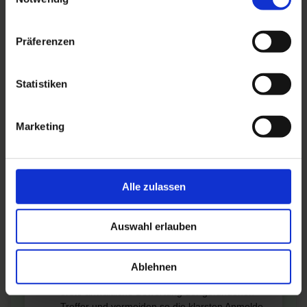
Präferenzen
Empfehlung: Der Basis-Sicherheits-Check
(Identitätsrecherche)
Eine Anmeldung in den USA ohne jegliche
Statistiken
Prüfung birgt das Risiko, dass Ihr Name 1:1 mit
einer älteren Bundesmarke identisch ist. Ein
spezialisierter Markenanwalt
empfiehlt daher
Marketing
mindestens diesen Basis-Check, um die
offensichtlichsten Konflikte vorab auszuschließen.
Ihr Mehrwert durch die
Alle zulassen
Identitätsrecherche:
US-weiter Identitäts-Check:
Wir prüfen Ihren
Auswahl erlauben
Namen auf exakte Übereinstimmungen im
Bundesregister des
US-Markenamts (USPTO)
.
Ablehnen
Schutz vor direkten Treffern:
Sie erhalten eine
erste anwaltliche Bewertung der gefundenen
Treffer und vermeiden so die klarsten Anmelde-