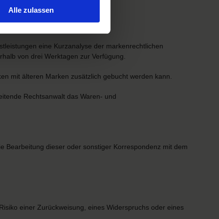
Alle zulassen
tleistungen eine Kurzanalyse der markenrechtlichen
erhalb von drei Werktagen zur Verfügung.
ken mit älteren Marken zusätzlich gebucht werden kann.
beitende Rechtsanwalt das Waren- und
Die Bearbeitung dieser oder sonstiger Korrespondenz mit dem
 Risiko einer Zurückweisung, eines Widerspruchs oder eines