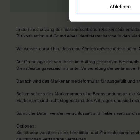
Jetzt beauftr
Ablehnen
Erste Einschätzung der markenrechtlichen Risiken: Sie erha
Risikosituation auf Grund einer Identitätsrecherche in den M
Wir weisen darauf hin, dass eine Ähnlichkeitsrecherche beim
Auf Grundlage der von Ihnen im Auftrag genannten Beschreibu
Dienstleistungsverzeichnis unter Verwendung der seitens der Ni
Danach wird das Markenanmeldeformular für ausgefüllt und an
Sollten seitens des Markenamtes eine Beanstandung an die Kan
Markenamt sind nicht Gegenstand des Auftrages und sind extr
Sämtliche Daten werden verschlüsselt und fließen vertraulich 
Optionen:
Sie können zusätzlich eine Identitäts- und Ähnlichkeitsreche
gerichtlichen Verfahrens vermeiden.