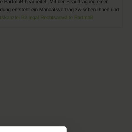
 PartmbB bearbeitet. Mit der Beauftragung einer
ung entsteht ein Mandatsvertrag zwischen Ihnen und
tskanzlei B2.legal Rechtsanwälte PartmbB
.