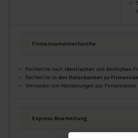
S
Firmennamenrecherche
identischen
ähnlichen
Recherche nach
und
Fi
in den Datenbanken zu Firmennam
Recherche
Vermeiden von Abmahnungen aus Firmennamen
Express Bearbeitung