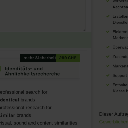
Vorberei
Rechtsa
Erstelle
Dienstle
Elektron
Markena
Überwach
Zusendu
mehr Sicherheit
299 CHF
Markenan
Idenditäts- und
Ähnlichkeitsrecherche
Support
Enthalte
Klasse b
rofessional search for
identical
brands
rofessional research for
Dieser Auftr
similar
brands
Gewerblichen
isual, sound and content similarities