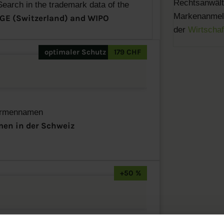
Rechtsanwälte
earch in the trademark data of the
Markenanmeld
IGE (Switzerland) and WIPO
der
Wirtschaf
optimaler Schutz
179 CHF
rmennamen
en in der Schweiz
+50 %