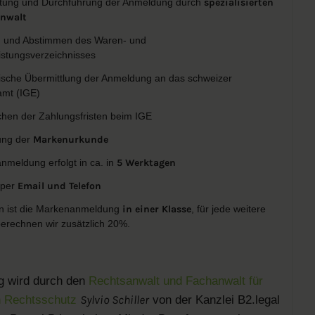
tung und Durchführung der Anmeldung durch
spezialisierten
nwalt
n und Abstimmen des Waren- und
istungsverzeichnisses
ische Übermittlung der Anmeldung an das schweizer
mt (IGE)
en der Zahlungsfristen beim IGE
ng der
Markenurkunde
meldung erfolgt in ca. in
5 Werktagen
 per
Email und Telefon
n ist die Markenanmeldung
in einer Klasse
, für jede weitere
erechnen wir zusätzlich 20%.
ag wird durch den
Rechtsanwalt und Fachanwalt für
Sylvio Schiller
 Rechtsschutz
von der Kanzlei B2.legal