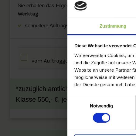
Sie erhalten das Ergebniss unserer Recherche und
Werktag
schnellere Auftragsbearbeitung
Zustimmung
Diese Webseite verwendet 
Wir verwenden Cookies, um I
vom Auftraggeber abweichender Markeni
und die Zugriffe auf unsere 
Website an unsere Partner fü
möglicherweise mit weiteren
der Dienste gesammelt habe
*zuzüglich amtlichezuzüglich amtliche Ge
Klasse 550,- €, jede weitere Klasse 100,-
Einwilligungsauswahl
Notwendig