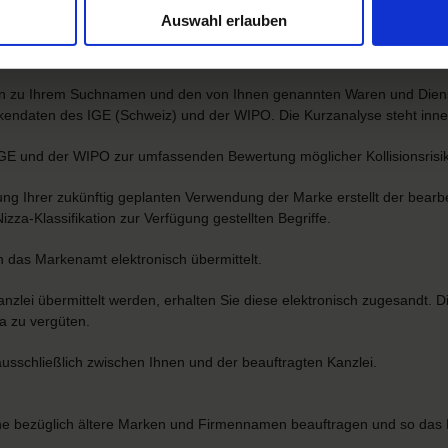
agen
Auswahl erlauben
lten zu Ihrem Suchnamen und den von Ihnen genannten Waren und Diens
arkendaten des IGE (Schweiz) und der WIPO. Die Kurzanalyse steht inn
 IGE und der WIPO zur umfassenden Bewertung möglicher Kollisionsrisi
ng Ihrer zukünftig geplanten Verwendung der Marke erstellt der bear
zza-Klassifikation zur Verfügung gestellten Begriffe.
 das Markenamt elektronisch übermittelt.
zlei übermittelt werden, erhalten Sie diese elektronisch zugesandt. 
a zu vergüten.
ausschließlich zwischen Ihnen und der beauftragten Kanzlei.
rche bezüglich ältere Marken und Firmennamen beauftragen und so das