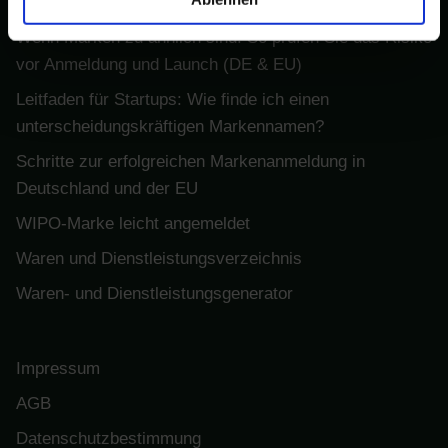
und rechtliche Anforderungen für Markeninhaber
Wenn Marken zu ähnlich sind: So prüfen Sie das Risiko
vor Anmeldung und Launch (DE & EU)
Leitfaden für Startups: Wie finde ich einen
unterscheidungskräftigen Markennamen?
Schritte zur erfolgreichen Markenanmeldung in
Deutschland und der EU
WIPO-Marke leicht angemeldet
Waren und Dienstleistungsverzeichnis
Waren- und Dienstleistungsgenerator
Impressum
AGB
Datenschutzbestimmung