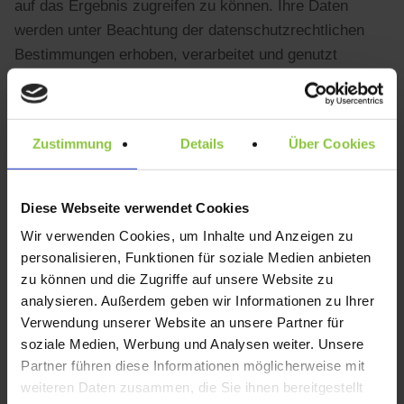
auf das Ergebnis zugreifen zu können. Ihre Daten
werden unter Beachtung der datenschutzrechtlichen
Bestimmungen erhoben, verarbeitet und genutzt
(
Datenschutzhinweis
). Eine anderweitige Verwendung
oder Weitergabe an Dritte erfolgt nicht.
Zustimmung
Details
Über Cookies
Rechnungsadresse prüfen / Zahlungsweise
auswählen
Diese Webseite verwendet Cookies
Überprüfen Sie nun Ihre Rechnungsadresse und geben
Wir verwenden Cookies, um Inhalte und Anzeigen zu
Sie Ihre gewünschte
Zahlungsweise
an.
personalisieren, Funktionen für soziale Medien anbieten
zu können und die Zugriffe auf unsere Website zu
Bestellvorgang abschließen / AGB
analysieren. Außerdem geben wir Informationen zu Ihrer
Verwendung unserer Website an unsere Partner für
soziale Medien, Werbung und Analysen weiter. Unsere
Sie sehen nun eine Übersicht Ihrer Bestellung mit den
Partner führen diese Informationen möglicherweise mit
ausgewählten Dienstleistungen. Überprüfen Sie, ob alle
weiteren Daten zusammen, die Sie ihnen bereitgestellt
Angaben stimmen und lesen sich bitte die
Allgemeinen