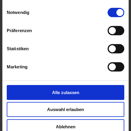
gesammelt haben.
Einwilligungsauswahl
liegenden Grund, erfolgt eine Abrechnung bei
Notwendig
Mandaten auf Grundlage des RVG
entsprechend den dortigen Regeln. Ist ein
Präferenzen
Pauschalhonorar vereinbart, bleibt dieses in
voller Höhe fällig.
Die Kanzlei darf angemessene Vorschüsse
Statistiken
fordern.
Alle Vergütungsforderungen werden mit
Marketing
Rechnungsstellung fällig und sind sofort ohne
Abzüge zahlbar. Bei Zahlungen aus dem Ausland
gehen alle mit der Zahlung verbundenen Gebühren
Alle zulassen
zulasten des Auftraggebers.
Alle Pauschalangebote enthalten keine ggfs.
Auswahl erlauben
anfallenden amtlichen Gebühren. Diese sind vom
Auftraggeber immer gesondert zu zahlen.
Versandkosten fallen keine an, soweit die
Ablehnen