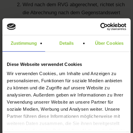
Wird nach dem RVG abgerechnet, richtet sich
die Abrechnung nach dem Gegenstandswert
des Auftrages.
Soweit die Kanzlei Pauschalhonorare anbietet,
sind damit die im konkreten Auftrag umfassten
Zustimmung
Details
Über Cookies
Leistungen abgegolten. Werden seitens des
Auftraggebers darüberhinausgehende
Leistungen beauftragt, ist hierfür ein
Diese Webseite verwendet Cookies
gesondertes Pauschalhonorar schriftlich zu
Wir verwenden Cookies, um Inhalte und Anzeigen zu
vereinbaren. Fehlt eine solche
personalisieren, Funktionen für soziale Medien anbieten
Zusatzvereinbarung, erfolgt die Abrechnung der
zu können und die Zugriffe auf unsere Website zu
zusätzlichen Leistungen auf Grundlage des
analysieren. Außerdem geben wir Informationen zu Ihrer
RVG.
Verwendung unserer Website an unsere Partner für
Zeithonorare bedürfen einer gesonderten
soziale Medien, Werbung und Analysen weiter. Unsere
Partner führen diese Informationen möglicherweise mit
schriftlichen Vereinbarung.
weiteren Daten zusammen, die Sie ihnen bereitgestellt
Im Fall einer vorzeitigen Beendigung des
haben oder die sie im Rahmen Ihrer Nutzung der Dienste
Auftrages ohne einen im Verhalten der Kanzlei