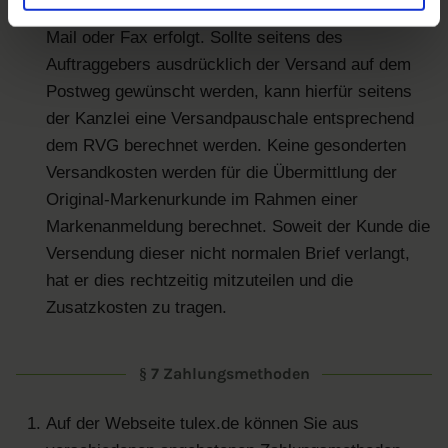
Übermittlung der Unterlagen ausschließlich per E-
Mail oder Fax erfolgt. Sollte seitens des
Auftraggebers ausdrücklich der Versand auf dem
Postweg gewünscht werden, kann hierfür seitens
der Kanzlei eine Versandpauschale entsprechend
dem RVG berechnet werden. Keine gesonderten
Versandkosten werden für die Übermittlung der
Original-Markenurkunde im Rahmen einer
Markenanmeldung berechnet. Soweit der Kunde die
Versendung dieser nicht normalen Brief verlangt,
hat er dies rechtzeitig mitzuteilen und die
Zusatzkosten zu tragen.
§ 7 Zahlungsmethoden
Auf der Webseite tulex.de können Sie aus