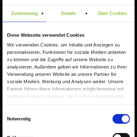
Zustimmung
Details
Über Cookies
Haben Sie Fragen?
+49 30 33 00 79 16 Mo – Fr: 10 –
18 Uhr
Diese Webseite verwendet Cookies
Wir verwenden Cookies, um Inhalte und Anzeigen zu
personalisieren, Funktionen für soziale Medien anbieten
Tips zur Gestaltung einer Wort-/Bildmarke
zu können und die Zugriffe auf unsere Website zu
Amazon Brand Registry – Voraussetzungen, Vorteile
analysieren. Außerdem geben wir Informationen zu Ihrer
und rechtliche Anforderungen für Markeninhaber
Verwendung unserer Website an unsere Partner für
soziale Medien, Werbung und Analysen weiter. Unsere
Wenn Marken zu ähnlich sind: So prüfen Sie das Risiko
Partner führen diese Informationen möglicherweise mit
vor Anmeldung und Launch (DE & EU)
weiteren Daten zusammen, die Sie ihnen bereitgestellt
Leitfaden für Startups: Wie finde ich einen
haben oder die sie im Rahmen Ihrer Nutzung der Dienste
unterscheidungskräftigen Markennamen?
gesammelt haben.
Einwilligungsauswahl
Notwendig
Schritte zur erfolgreichen Markenanmeldung in
Deutschland und der EU