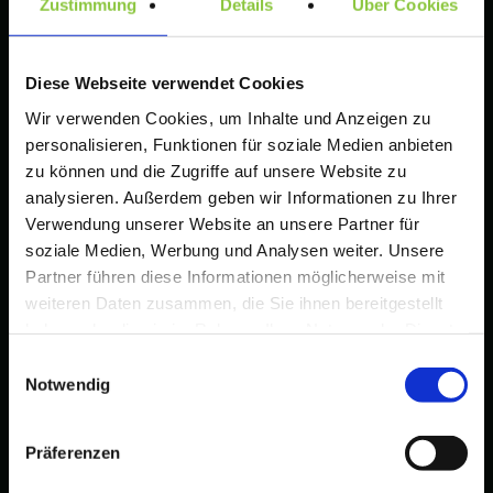
Zustimmung
Details
Über Cookies
18 Uhr
Diese Webseite verwendet Cookies
Tips zur Gestaltung einer Wort-/Bildmarke
Wir verwenden Cookies, um Inhalte und Anzeigen zu
Amazon Brand Registry – Voraussetzungen, Vorteile
personalisieren, Funktionen für soziale Medien anbieten
zu können und die Zugriffe auf unsere Website zu
und rechtliche Anforderungen für Markeninhaber
analysieren. Außerdem geben wir Informationen zu Ihrer
Wenn Marken zu ähnlich sind: So prüfen Sie das Risiko
Verwendung unserer Website an unsere Partner für
vor Anmeldung und Launch (DE & EU)
soziale Medien, Werbung und Analysen weiter. Unsere
Partner führen diese Informationen möglicherweise mit
Leitfaden für Startups: Wie finde ich einen
weiteren Daten zusammen, die Sie ihnen bereitgestellt
unterscheidungskräftigen Markennamen?
haben oder die sie im Rahmen Ihrer Nutzung der Dienste
Schritte zur erfolgreichen Markenanmeldung in
gesammelt haben.
Einwilligungsauswahl
Deutschland und der EU
Notwendig
WIPO-Marke leicht angemeldet
Präferenzen
Waren und Dienstleistungsverzeichnis