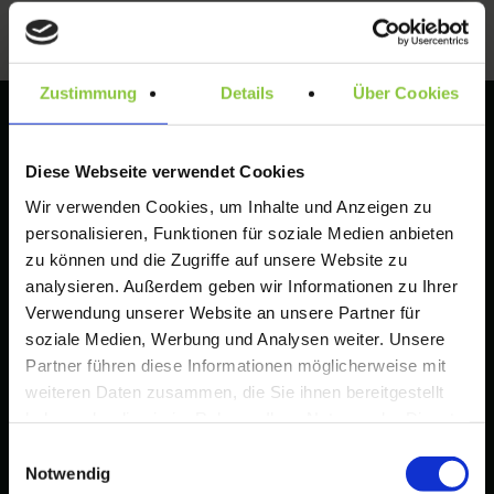
Zustimmung
Details
Über Cookies
Diese Webseite verwendet Cookies
Haben Sie Fragen?
+49 30 33 00 79 16 Mo – Fr: 10 –
18 Uhr
Wir verwenden Cookies, um Inhalte und Anzeigen zu
personalisieren, Funktionen für soziale Medien anbieten
zu können und die Zugriffe auf unsere Website zu
Tips zur Gestaltung einer Wort-/Bildmarke
analysieren. Außerdem geben wir Informationen zu Ihrer
Verwendung unserer Website an unsere Partner für
Amazon Brand Registry – Voraussetzungen, Vorteile
soziale Medien, Werbung und Analysen weiter. Unsere
und rechtliche Anforderungen für Markeninhaber
Partner führen diese Informationen möglicherweise mit
Wenn Marken zu ähnlich sind: So prüfen Sie das Risiko
weiteren Daten zusammen, die Sie ihnen bereitgestellt
vor Anmeldung und Launch (DE & EU)
haben oder die sie im Rahmen Ihrer Nutzung der Dienste
gesammelt haben.
Einwilligungsauswahl
Leitfaden für Startups: Wie finde ich einen
Notwendig
unterscheidungskräftigen Markennamen?