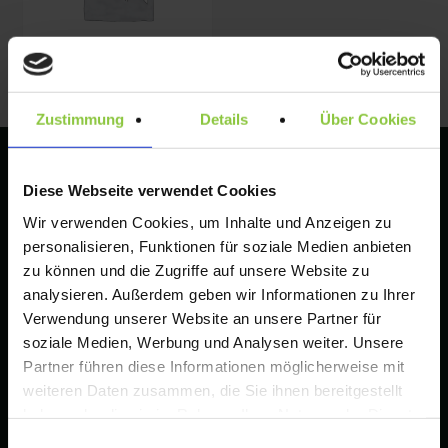
Zustimmung
Details
Über Cookies
Diese Webseite verwendet Cookies
Haben Sie Fragen?
+49 30 33 00 79 16 Mo – Fr: 10 –
Wir verwenden Cookies, um Inhalte und Anzeigen zu
18 Uhr
personalisieren, Funktionen für soziale Medien anbieten
zu können und die Zugriffe auf unsere Website zu
analysieren. Außerdem geben wir Informationen zu Ihrer
Tips zur Gestaltung einer Wort-/Bildmarke
Verwendung unserer Website an unsere Partner für
soziale Medien, Werbung und Analysen weiter. Unsere
Amazon Brand Registry – Voraussetzungen, Vorteile
Partner führen diese Informationen möglicherweise mit
und rechtliche Anforderungen für Markeninhaber
weiteren Daten zusammen, die Sie ihnen bereitgestellt
Wenn Marken zu ähnlich sind: So prüfen Sie das Risiko
haben oder die sie im Rahmen Ihrer Nutzung der Dienste
vor Anmeldung und Launch (DE & EU)
gesammelt haben.
Einwilligungsauswahl