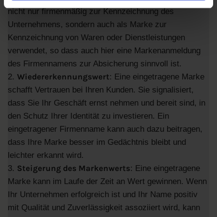
nicht nur firmenmäßig zur Kennzeichnung des
Unternehmens, sondern auch als Marke zur
Kennzeichnung von Waren oder Dienstleistungen
verwendet, so dass auch hier eine Markenanmeldung
des Firmennamens zur Absicherung sinnvoll ist.
Wiedererkennungswert
2.
: Eine eingetragene Marke
schafft Vertrauen bei Ihren Kunden. Sie signalisiert,
dass Sie Ihr Geschäft ernst nehmen und bereit sind, in
den Schutz Ihrer Identität zu investieren. Ein
eingetragener Firmenname kann auch dazu beitragen,
dass Ihre Marke besser im Gedächtnis bleibt und
leichter erkannt wird.
Steigerung des Markenwerts
3.
: Eine eingetragene
Marke kann im Laufe der Zeit an Wert gewinnen. Wenn
Ihr Unternehmen erfolgreich ist und Ihr Name positiv
mit Qualität und Zuverlässigkeit assoziiert wird, kann