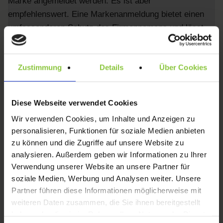
Marke angemeldet werden. Es ist aber
empfehlenswert. Eine Markenanmeldung bietet einen
umfassenderen Schutz des Firmennamens und lässt
insbesondere hinsichtlich der erfassten Waren und
Dienstleistungen mehr Spielraum, vor allem im Hinblick
Zustimmung
Details
Über Cookies
auf zukünftige Entwicklungen. Der Schutz des
Firmennamens allein ist immer auf den Bereich
beschränkt, den das Unternehmen in seiner Tätigkeit
Diese Webseite verwendet Cookies
aktuell abdeckt. So können schnell Bereiche wegfallen,
Wir verwenden Cookies, um Inhalte und Anzeigen zu
wenn die entsprechenden Waren oder Dienstleistungen
personalisieren, Funktionen für soziale Medien anbieten
nicht (mehr) angeboten werden. Kommt es zu einer
zu können und die Zugriffe auf unsere Website zu
markenrechtlichen Auseinandersetzung mit einer
analysieren. Außerdem geben wir Informationen zu Ihrer
jüngeren Marke oder einer neuen Firma, kann zum
Verwendung unserer Website an unsere Partner für
Nachweis des Markenschutzes bei einer eingetragenen
soziale Medien, Werbung und Analysen weiter. Unsere
Marke auf die Markenurkunde bzw. das Markenregister
Partner führen diese Informationen möglicherweise mit
verwiesen werden. Kann „nur“ auf die Firma abgestellt
weiteren Daten zusammen, die Sie ihnen bereitgestellt
haben oder die sie im Rahmen Ihrer Nutzung der Dienste
werden, muss genau nachgewiesen werden, seit wann